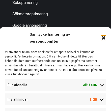
Sökoptimering
Sökmotoroptimering
Google annonsering
Samtycke hantering av
personuppgifter
Bli en partner
Vi använder teknik som cookies för att spara och/eller komma åt
Om oss
personlig/enhets-information. Ditt samtycke till detta tillåter oss
behandla data som surfbeteende och unika ID. Uppgifterna kommer
användas utifrån berättigat intresse. Insamlade uppgifter kan komma
användas till anpassning av annonser. Att inte tillåta detta kan påverka
vissa funktioner negativt.
EN DEL AV ACTCOM
Funktionella
Alltid aktiv
Inställningar