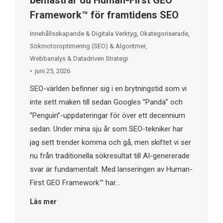
bemästrar du Human-First GEO
Framework™ för framtidens SEO
Innehållsskapande & Digitala Verktyg
,
Okategoriserade
,
Sökmotoroptimering (SEO) & Algoritmer
,
Webbanalys & Datadriven Strategi
juni 25, 2026
SEO-världen befinner sig i en brytningstid som vi
inte sett maken till sedan Googles ”Panda” och
”Penguin”-uppdateringar för över ett decennium
sedan. Under mina sju år som SEO-tekniker har
jag sett trender komma och gå, men skiftet vi ser
nu från traditionella sökresultat till AI-genererade
svar är fundamentalt. Med lanseringen av Human-
First GEO Framework™ har…
Läs mer