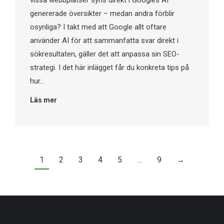
vissa webbplatser syns direkt i Googles AI
genererade översikter – medan andra förblir
osynliga? I takt med att Google allt oftare
använder AI för att sammanfatta svar direkt i
sökresultaten, gäller det att anpassa sin SEO-
strategi. I det här inlägget får du konkreta tips på
hur…
Läs mer
1
2
3
4
5
…
9
→