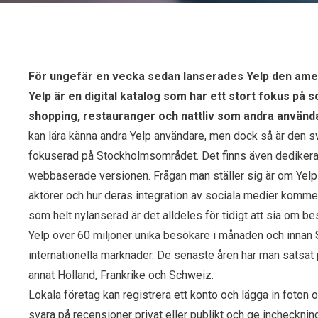
För ungefär en vecka sedan lanserades Yelp den am
Yelp är en digital katalog som har ett stort fokus på 
shopping, restauranger och nattliv som andra anvä
kan lära känna andra Yelp användare, men dock så är den sv
fokuserad på Stockholmsområdet. Det finns även dedikerad
webbaserade versionen. Frågan man ställer sig är om Yelp 
aktörer och hur deras integration av sociala medier kommer
som helt nylanserad är det alldeles för tidigt att sia om b
Yelp över 60 miljoner unika besökare i månaden och innan
internationella marknader. De senaste åren har man satsat p
annat Holland, Frankrike och Schweiz.
Lokala företag kan registrera ett konto och lägga in foton
svara på recensioner privat eller publikt och ge incheckni