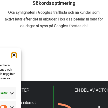
Sökordsoptimering
Öka synligheten i Googles träfflista och nå kunder som
aktivt letar efter det ni erbjuder. Hos oss betalar ni bara för
de dagar ni syns på Googles förstasida!
/enhets-
teende och
e uppgifter
 påverka
ÅRA TJÄNSTER
EN DEL AV ACT
d aktiv
adsföring på internet