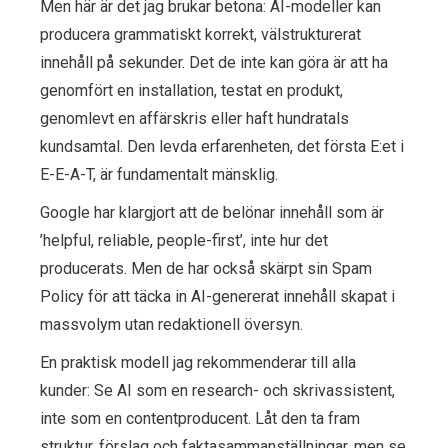
Men här är det jag brukar betona: AI-modeller kan
producera grammatiskt korrekt, välstrukturerat
innehåll på sekunder. Det de inte kan göra är att ha
genomfört en installation, testat en produkt,
genomlevt en affärskris eller haft hundratals
kundsamtal. Den levda erfarenheten, det första E:et i
E-E-A-T, är fundamentalt mänsklig.
Google har klargjort att de belönar innehåll som är
’helpful, reliable, people-first’, inte hur det
producerats. Men de har också skärpt sin Spam
Policy för att täcka in AI-genererat innehåll skapat i
massvolym utan redaktionell översyn.
En praktisk modell jag rekommenderar till alla
kunder: Se AI som en research- och skrivassistent,
inte som en contentproducent. Låt den ta fram
struktur, förslag och faktasammanställningar, men se