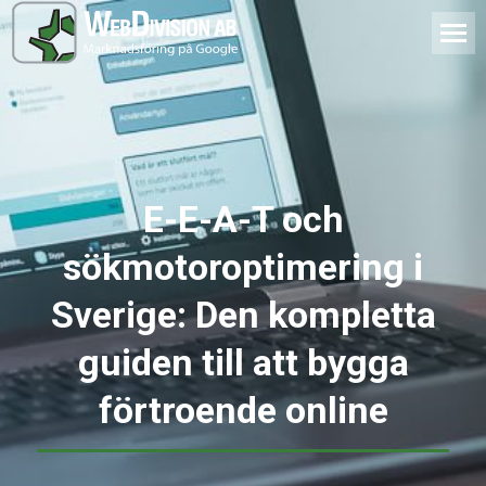
E-E-A-T och
sökmotoroptimering i
Sverige: Den kompletta
guiden till att bygga
förtroende online