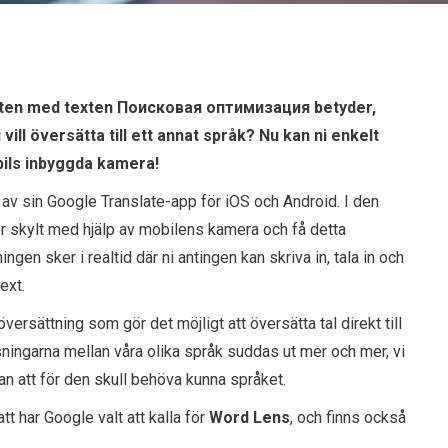
kylten med texten Поисковая оптимизация betyder,
vill översätta till ett annat språk? Nu kan ni enkelt
ils inbyggda kamera!
 av sin Google Translate-app för iOS och Android. I den
er skylt med hjälp av mobilens kamera och få detta
ningen sker i realtid där ni antingen kan skriva in, tala in och
ext.
rsättning som gör det möjligt att översätta tal direkt till
änsningarna mellan våra olika språk suddas ut mer och mer, vi
an att för den skull behöva kunna språket.
t har Google valt att kalla för
Word Lens
, och finns också