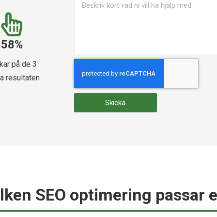
58%
ckar på de 3
a resultaten​
Skicka
ilken SEO optimering passar e