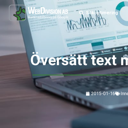
Sökoptimering
Översätt text
2015-01-16
Inn