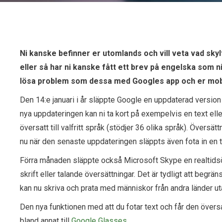
Ni kanske befinner er utomlands och vill veta vad s
eller så har ni kanske fått ett brev på engelska som ni 
lösa problem som dessa med Googles app och er mob
Den 14:e januari i år släppte Google en uppdaterad version
nya uppdateringen kan ni ta kort på exempelvis en text ell
översatt till valfritt språk (stödjer 36 olika språk). Översätt
nu när den senaste uppdateringen släppts även fota in en t
Förra månaden släppte också Microsoft Skype en realtidsöve
skrift eller talande översättningar. Det är tydligt att begr
kan nu skriva och prata med människor från andra länder ut
Den nya funktionen med att du fotar text och får den översat
bland annat till
Google Glasses
.