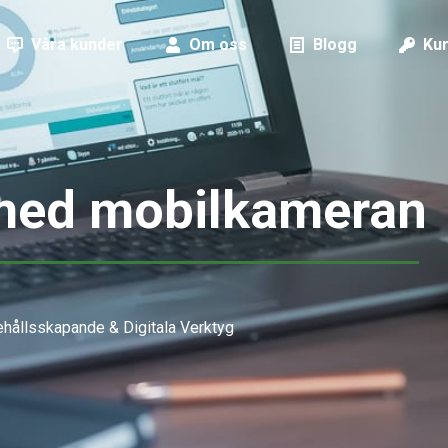
Våra kunder
Om oss
Blogg
Kun
 med mobilkameran
ehållsskapande & Digitala Verktyg