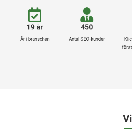
19 år
450
År i branschen
Antal SEO-kunder
Kli
först
V