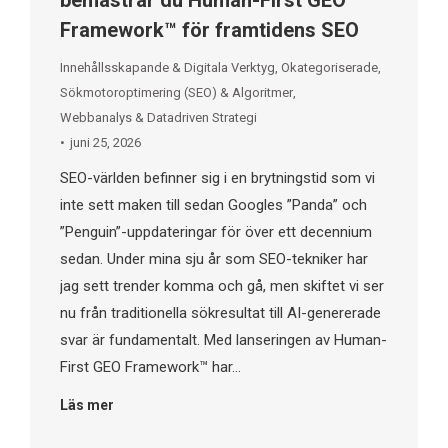
bemästrar du Human-First GEO
Framework™ för framtidens SEO
Innehållsskapande & Digitala Verktyg
,
Okategoriserade
,
Sökmotoroptimering (SEO) & Algoritmer
,
Webbanalys & Datadriven Strategi
juni 25, 2026
SEO-världen befinner sig i en brytningstid som vi
inte sett maken till sedan Googles ”Panda” och
”Penguin”-uppdateringar för över ett decennium
sedan. Under mina sju år som SEO-tekniker har
jag sett trender komma och gå, men skiftet vi ser
nu från traditionella sökresultat till AI-genererade
svar är fundamentalt. Med lanseringen av Human-
First GEO Framework™ har…
Läs mer