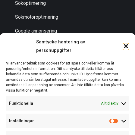
Sökoptimering
Sökmotoroptimering
Google annonsering
Samtycke hantering av
personuppgifter
Bli en partner
Vi använder teknik som cookies för att spara och/eller komma åt
Om oss
personlig/enhets-information. Ditt samtycke till detta tillåter oss
behandla data som surfbeteende och unika ID. Uppgifterna kommer
användas utifrån berättigat intresse. Insamlade uppgifter kan komma
användas till anpassning av annonser. Att inte tillåta detta kan påverka
vissa funktioner negativt.
EN DEL AV ACTCOM
Funktionella
Alltid aktiv
Inställningar