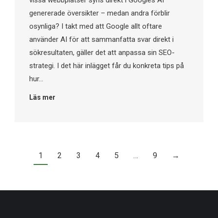
vissa webbplatser syns direkt i Googles AI
genererade översikter – medan andra förblir
osynliga? I takt med att Google allt oftare
använder AI för att sammanfatta svar direkt i
sökresultaten, gäller det att anpassa sin SEO-
strategi. I det här inlägget får du konkreta tips på
hur…
Läs mer
1
2
3
4
5
…
9
→