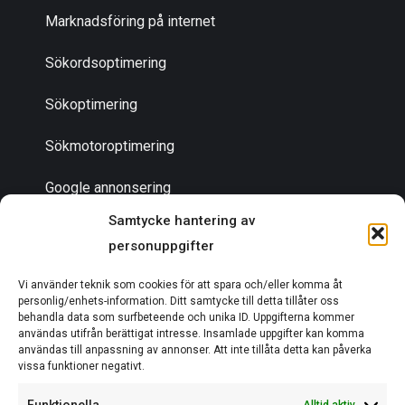
Marknadsföring på internet
Sökordsoptimering
Sökoptimering
Sökmotoroptimering
Google annonsering
Samtycke hantering av
personuppgifter
Bli en partner
Vi använder teknik som cookies för att spara och/eller komma åt
Om oss
personlig/enhets-information. Ditt samtycke till detta tillåter oss
behandla data som surfbeteende och unika ID. Uppgifterna kommer
användas utifrån berättigat intresse. Insamlade uppgifter kan komma
användas till anpassning av annonser. Att inte tillåta detta kan påverka
vissa funktioner negativt.
EN DEL AV ACTCOM