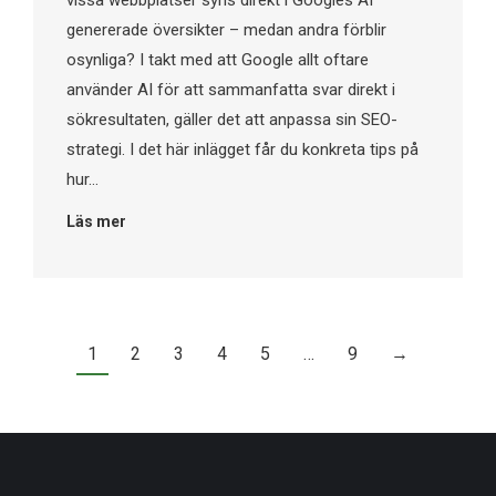
vissa webbplatser syns direkt i Googles AI
genererade översikter – medan andra förblir
osynliga? I takt med att Google allt oftare
använder AI för att sammanfatta svar direkt i
sökresultaten, gäller det att anpassa sin SEO-
strategi. I det här inlägget får du konkreta tips på
hur…
Läs mer
1
2
3
4
5
…
9
→