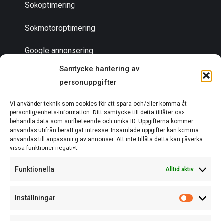
Sökoptimering
Sökmotoroptimering
Google annonsering
Samtycke hantering av
personuppgifter
Bli en partner
Vi använder teknik som cookies för att spara och/eller komma åt
Om oss
personlig/enhets-information. Ditt samtycke till detta tillåter oss
behandla data som surfbeteende och unika ID. Uppgifterna kommer
användas utifrån berättigat intresse. Insamlade uppgifter kan komma
användas till anpassning av annonser. Att inte tillåta detta kan påverka
vissa funktioner negativt.
EN DEL AV ACTCOM
Funktionella
Alltid aktiv
Inställningar