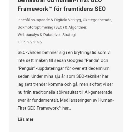
bemästrar du Human-First GEO
Framework™ för framtidens SEO
Innehållsskapande & Digitala Verktyg
,
Okategoriserade
,
Sökmotoroptimering (SEO) & Algoritmer
,
Webbanalys & Datadriven Strategi
juni 25, 2026
SEO-världen befinner sig i en brytningstid som vi
inte sett maken till sedan Googles ”Panda” och
”Penguin”-uppdateringar för över ett decennium
sedan. Under mina sju år som SEO-tekniker har
jag sett trender komma och gå, men skiftet vi ser
nu från traditionella sökresultat till AI-genererade
svar är fundamentalt. Med lanseringen av Human-
First GEO Framework™ har…
Läs mer