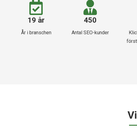
19 år
450
År i branschen
Antal SEO-kunder
Kli
först
V