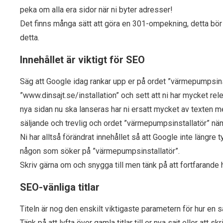
peka om alla era sidor när ni byter adresser!
Det finns många sätt att göra en 301-ompekning, detta bör
detta.
Innehållet är viktigt för SEO
Säg att Google idag rankar upp er på ordet ”värmepumpsinst
”www.dinsajt.se/installation” och sett att ni har mycket re
nya sidan nu ska lanseras har ni ersatt mycket av texten med
säljande och trevlig och ordet ”värmepumpsinstallatör” nä
Ni har alltså förändrat innehållet så att Google inte längre t
någon som söker på ”värmepumpsinstallatör”.
Skriv gärna om och snygga till men tänk på att fortfarande h
SEO-vänliga titlar
Titeln är nog den enskilt viktigaste parametern för hur en s
Tänk på att lyfta över gamla titlar till er nya sajt eller att 