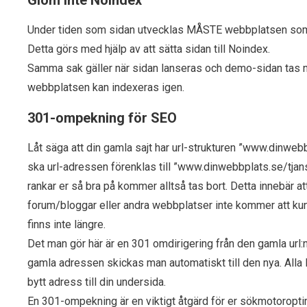
Glöm inte Noindex
Under tiden som sidan utvecklas MÅSTE webbplatsen som ä
Detta görs med hjälp av att sätta sidan till Noindex.
Samma sak gäller när sidan lanseras och demo-sidan tas n
webbplatsen kan indexeras igen.
301-ompekning för SEO
Låt säga att din gamla sajt har url-strukturen ”www.dinwe
ska url-adressen förenklas till ”www.dinwebbplats.se/tja
rankar er så bra på kommer alltså tas bort. Detta innebär 
forum/bloggar eller andra webbplatser inte kommer att kunn
finns inte längre.
Det man gör här är en 301 omdirigering från den gamla url:n
gamla adressen skickas man automatiskt till den nya. Alla l
bytt adress till din undersida.
En 301-ompekning är en viktigt åtgärd för er sökmotoroptim