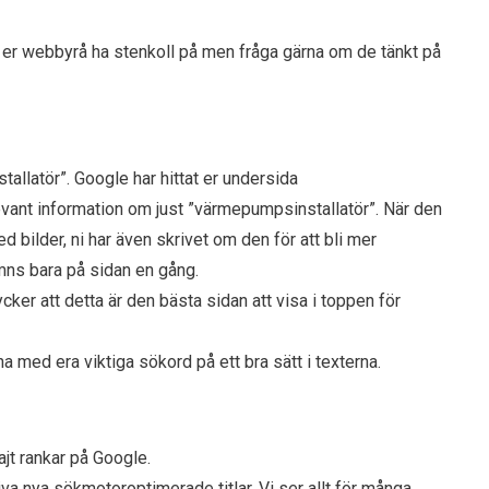
 er webbyrå ha stenkoll på men fråga gärna om de tänkt på
allatör”. Google har hittat er undersida
levant information om just ”värmepumpsinstallatör”. När den
 bilder, ni har även skrivet om den för att bli mer
mns bara på sidan en gång.
ycker att detta är den bästa sidan att visa i toppen för
a med era viktiga sökord på ett bra sätt i texterna.
ajt rankar på Google.
skriva nya sökmotoroptimerade titlar. Vi ser allt för många