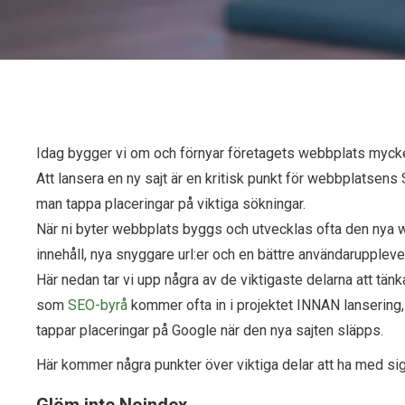
Idag bygger vi om och förnyar företagets webbplats mycket
Att lansera en ny sajt är en kritisk punkt för webbplatsen
man tappa placeringar på viktiga sökningar.
När ni byter webbplats byggs och utvecklas ofta den nya we
innehåll, nya snyggare url:er och en bättre användarupplev
Här nedan tar vi upp några av de viktigaste delarna att tä
som
SEO-byrå
kommer ofta in i projektet INNAN lansering, j
tappar placeringar på Google när den nya sajten släpps.
Här kommer några punkter över viktiga delar att ha med si