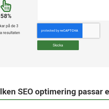
58%
ckar på de 3
a resultaten​
Skicka
ilken SEO optimering passar e