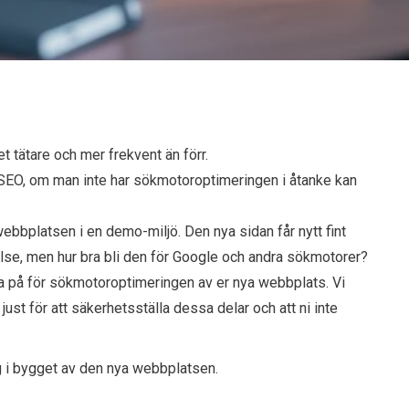
 tätare och mer frekvent än förr.
s SEO, om man inte har sökmotoroptimeringen i åtanke kan
bbplatsen i en demo-miljö. Den nya sidan får nytt fint
else, men hur bra bli den för Google och andra sökmotorer?
nka på för sökmotoroptimeringen av er nya webbplats. Vi
ust för att säkerhetsställa dessa delar och att ni inte
g i bygget av den nya webbplatsen.