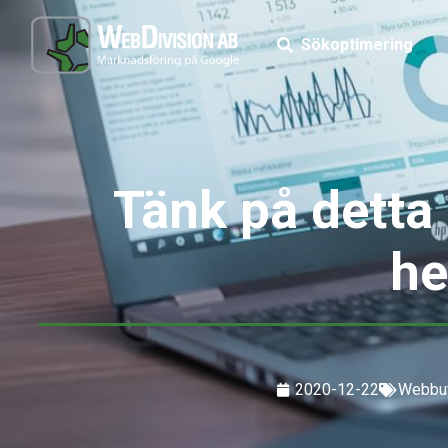
Sökoptimering
Tänk på detta 
he
2020-12-22
Webbut