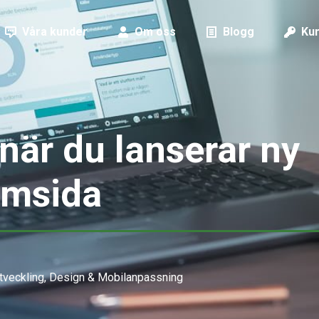
Våra kunder
Om oss
Blogg
Kun
när du lanserar ny
msida
veckling, Design & Mobilanpassning