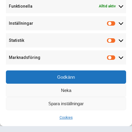
Funktionella
Alltid aktiv
Inställningar
Statistik
Marknadsföring
Godkänn
Google blir domänåterförsäljare
juni 28, 2014
Neka
Google har tagit ännu ett steg närmare mot att ”äga”
webben via deras nya tjänst Google Domains. Med
Spara inställningar
deras nya tjänst kan ni som användare
Läs mer
Cookies