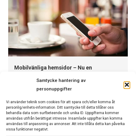
Mobilvänliga hemsidor – Nu en
rankingfaktor
Samtycke hantering av
februari 27, 2015
personuppgifter
Nyligen meddelade Google att de gör ändringar i sin
sökalgoritm för mobila sökresultat. Google kommer att
Vi använder teknik som cookies för att spara och/eller komma åt
använda mobilvänliga faktorer i det mobila sökresultat
personlig/enhets-information. Ditt samtycke till detta tillåter oss
behandla data som surfbeteende och unika ID. Uppgifterna kommer
med början
användas utifrån berättigat intresse. Insamlade uppgifter kan komma
användas till anpassning av annonser. Att inte tillåta detta kan påverka
Läs mer
vissa funktioner negativt.