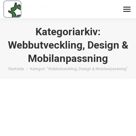
Kategoriarkiv:
Webbutveckling, Design &
Mobilanpassning
Du är här:
Startsida
Kategori: ”Webbutveckling, Design & Mobilanpassning”