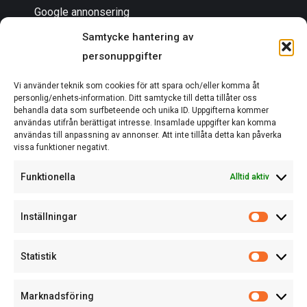
Google annonsering
Samtycke hantering av
personuppgifter
Bli en partner
Vi använder teknik som cookies för att spara och/eller komma åt
Om oss
personlig/enhets-information. Ditt samtycke till detta tillåter oss
behandla data som surfbeteende och unika ID. Uppgifterna kommer
användas utifrån berättigat intresse. Insamlade uppgifter kan komma
användas till anpassning av annonser. Att inte tillåta detta kan påverka
vissa funktioner negativt.
EN DEL AV ACTCOM
Funktionella
Alltid aktiv
Inställningar
Statistik
Marknadsföring