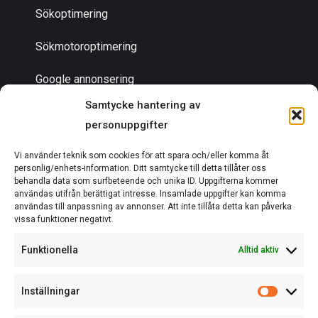
Sökoptimering
Sökmotoroptimering
Google annonsering
Samtycke hantering av
personuppgifter
Bli en partner
Vi använder teknik som cookies för att spara och/eller komma åt
Om oss
personlig/enhets-information. Ditt samtycke till detta tillåter oss
behandla data som surfbeteende och unika ID. Uppgifterna kommer
användas utifrån berättigat intresse. Insamlade uppgifter kan komma
användas till anpassning av annonser. Att inte tillåta detta kan påverka
vissa funktioner negativt.
EN DEL AV ACTCOM
Funktionella
Alltid aktiv
Inställningar