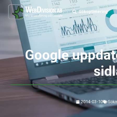
Sökoptimering
Google uppdate
sid
2014-03-10
Sökm