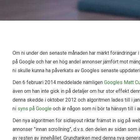
Om ni under den senaste månaden har märkt förändringar i di
på Google och har en hög andel annonser jämfört mot mängd
ni skulle kunna ha påverkats av Googles senaste uppdaterin
Den 6 februari 2014 meddelade nämligen
Googles Matt Cut
även om han inte gick in på detaljer om hur stor effekt d
denna skedde i oktober 2012 och algoritmen lades till i ja
ni
syns på Google
och är någon som ni bör ta hänsyn till i
Den nya algoritmen för sidlayout riktar främst in sig på we
annonser ”innan scrollning”, d.v.s. den delen av sidan som ä
av resten av innehållet. Grundtanken med denna nya generati