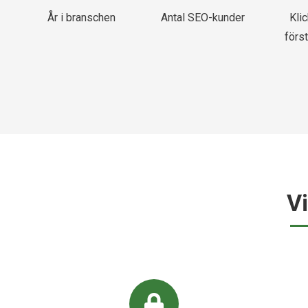
År i branschen
Antal SEO-kunder
Kli
först
V