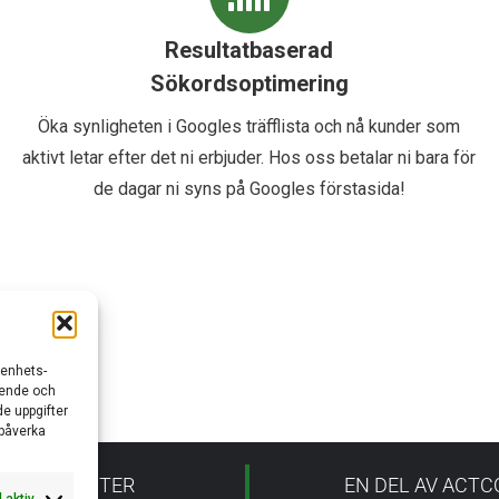
Resultatbaserad
Sökordsoptimering
Öka synligheten i Googles träfflista och nå kunder som
aktivt letar efter det ni erbjuder. Hos oss betalar ni bara för
de dagar ni syns på Googles förstasida!
/enhets-
teende och
e uppgifter
 påverka
ÅRA TJÄNSTER
EN DEL AV ACT