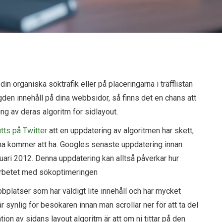
n organiska söktrafik eller på placeringarna i träfflistan
en innehåll på dina webbsidor, så finns det en chans att
g av deras algoritm för sidlayout.
ts på Twitter
att en uppdatering av algoritmen har skett,
enna kommer att ha. Googles senaste uppdatering innan
nuari 2012. Denna uppdatering kan alltså påverkar hur
 arbetet med sökoptimeringen
bbplatser som har väldigt lite innehåll och har mycket
r synlig för besökaren innan man scrollar ner för att ta del
on av sidans layout algoritm är att om ni tittar på den