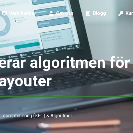
Våra kunder
Om oss
Blogg
Kun
rar algoritmen för
layouter
otoroptimering (SEO) & Algoritmer