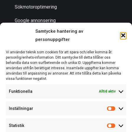
Sökmotoroptimering
Google annonsering
Samtycke hantering av
personuppgifter
Bli en partner
Vi använder teknik som cookies för att spara och/eller komma åt
Om oss
personlig/enhets-information. Ditt samtycke till detta tillåter oss
behandla data som surfbeteende och unika ID. Uppgifterna kommer
användas utifrån berättigat intresse. Insamlade uppgifter kan komma
användas till anpassning av annonser. Att inte tillåta detta kan påverka
vissa funktioner negativt.
EN DEL AV ACTCOM
Funktionella
Alltid aktiv
Inställningar
Statistik