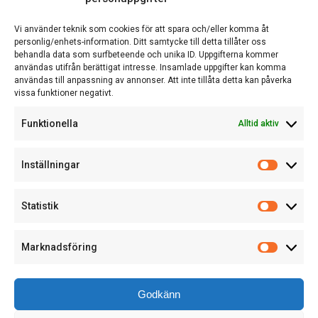
Vi använder teknik som cookies för att spara och/eller komma åt
Om oss
personlig/enhets-information. Ditt samtycke till detta tillåter oss
behandla data som surfbeteende och unika ID. Uppgifterna kommer
användas utifrån berättigat intresse. Insamlade uppgifter kan komma
användas till anpassning av annonser. Att inte tillåta detta kan påverka
vissa funktioner negativt.
EN DEL AV ACTCOM
Funktionella
Alltid aktiv
Inställningar
Statistik
Marknadsföring
Godkänn