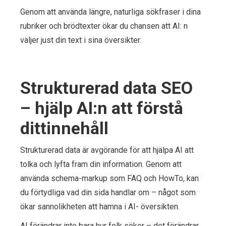
Genom att använda längre, naturliga sökfraser i dina
rubriker och brödtexter ökar du chansen att AI: n
väljer just din text i sina översikter.
Strukturerad data SEO
– hjälp AI:n att förstå
dittinnehåll
Strukturerad data är avgörande för att hjälpa AI att
tolka och lyfta fram din information. Genom att
använda schema-markup som FAQ och HowTo, kan
du förtydliga vad din sida handlar om – något som
ökar sannolikheten att hamna i AI- översikten.
AI förändrar inte bara hur folk söker – det förändrar