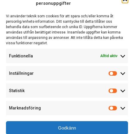
personuppgifter
Vi använder teknik som cookies för att spara och/eller komma åt
EN DEL AV ACTCOM
personlig/enhets-information. Ditt samtycke till detta tillåter oss
behandla data som surfbeteende och unika ID. Uppgifterna kommer
användas utifrån berättigat intresse. Insamlade uppgifter kan komma
användas till anpassning av annonser. Att inte tillåta detta kan påverka
vissa funktioner negativt.
Funktionella
Alltid aktiv
Inställningar
Statistik
Marknadsföring
© WebDivision AB
Cookies och GDPR information
Godkänn