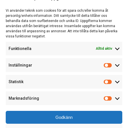
Vi använder teknik som cookies för att spara och/eller komma åt
Om oss
personlig/enhets-information. Ditt samtycke till detta tillåter oss
behandla data som surfbeteende och unika ID. Uppgifterna kommer
användas utifrån berättigat intresse. Insamlade uppgifter kan komma
användas till anpassning av annonser. Att inte tillåta detta kan påverka
vissa funktioner negativt.
EN DEL AV ACTCOM
Funktionella
Alltid aktiv
Inställningar
Statistik
Marknadsföring
Godkänn