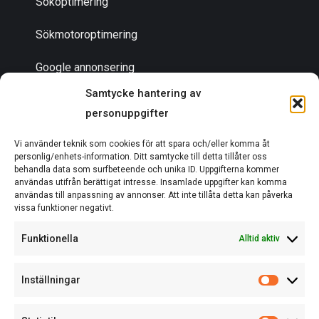
Sökoptimering
Sökmotoroptimering
Google annonsering
Samtycke hantering av
personuppgifter
Bli en partner
Vi använder teknik som cookies för att spara och/eller komma åt
Om oss
personlig/enhets-information. Ditt samtycke till detta tillåter oss
behandla data som surfbeteende och unika ID. Uppgifterna kommer
användas utifrån berättigat intresse. Insamlade uppgifter kan komma
användas till anpassning av annonser. Att inte tillåta detta kan påverka
vissa funktioner negativt.
EN DEL AV ACTCOM
Funktionella
Alltid aktiv
Inställningar